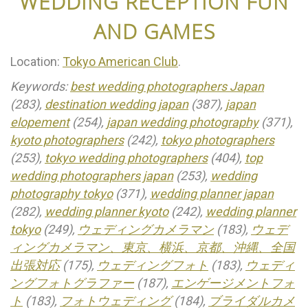
WEDDING RECEPTION FUN
AND GAMES
Location:
Tokyo American Club
.
Keywords:
best wedding photographers Japan
(283),
destination wedding japan
(387),
japan
elopement
(254),
japan wedding photography
(371),
kyoto photographers
(242),
tokyo photographers
(253),
tokyo wedding photographers
(404),
top
wedding photographers japan
(253),
wedding
photography tokyo
(371),
wedding planner japan
(282),
wedding planner kyoto
(242),
wedding planner
tokyo
(249),
ウェディングカメラマン
(183),
ウェデ
ィングカメラマン、東京、横浜、京都、沖縄、全国
出張対応
(175),
ウェディングフォト
(183),
ウェディ
ングフォトグラファー
(187),
エンゲージメントフォ
ト
(183),
フォトウェディング
(184),
ブライダルカメ