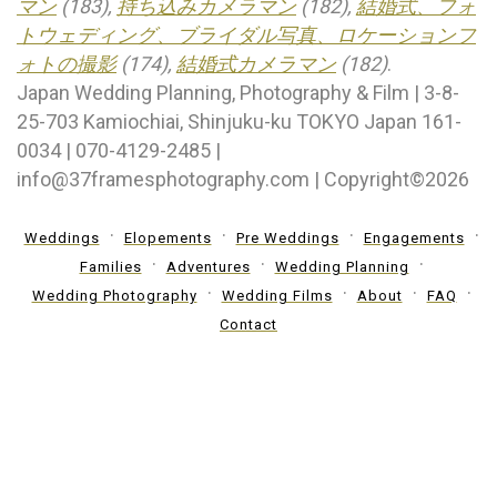
マン
(183),
持ち込みカメラマン
(182),
結婚式、フォ
トウェディング、ブライダル写真、ロケーションフ
ォトの撮影
(174),
結婚式カメラマン
(182)
.
Japan Wedding Planning, Photography & Film | 3-8-
25-703 Kamiochiai, Shinjuku-ku TOKYO Japan 161-
0034 | 070-4129-2485 |
info@37framesphotography.com | Copyright©2026
Weddings
Elopements
Pre Weddings
Engagements
Families
Adventures
Wedding Planning
Wedding Photography
Wedding Films
About
FAQ
Contact