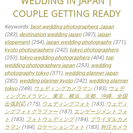
WEDDING IN JAPAN |
COUPLE GETTING READY
Keywords:
best wedding photographers Japan
(283),
destination wedding japan
(387),
japan
elopement
(254),
japan wedding photography
(371),
kyoto photographers
(242),
tokyo photographers
(253),
tokyo wedding photographers
(404),
top
wedding photographers japan
(253),
wedding
photography tokyo
(371),
wedding planner japan
(282),
wedding planner kyoto
(242),
wedding planner
tokyo
(249),
ウェディングカメラマン
(183),
ウェデ
ィングカメラマン、東京、横浜、京都、沖縄、全国
出張対応
(175),
ウェディングフォト
(183),
ウェディ
ングフォトグラファー
(187),
エンゲージメントフォ
ト
(183),
フォトウェディング
(184),
ブライダルカメ
ラマン
(184),
ロケーションフォト
(183),
外注カメラ