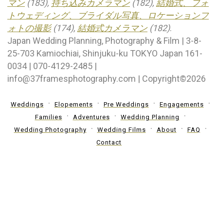
マン
(183),
持ち込みカメラマン
(182),
結婚式、フォ
トウェディング、ブライダル写真、ロケーションフ
ォトの撮影
(174),
結婚式カメラマン
(182)
.
Japan Wedding Planning, Photography & Film | 3-8-
25-703 Kamiochiai, Shinjuku-ku TOKYO Japan 161-
0034 | 070-4129-2485 |
info@37framesphotography.com | Copyright©2026
Weddings
Elopements
Pre Weddings
Engagements
Families
Adventures
Wedding Planning
Wedding Photography
Wedding Films
About
FAQ
Contact