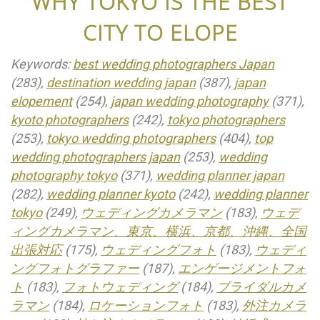
WHY TOKYO IS THE BEST
CITY TO ELOPE
Keywords:
best wedding photographers Japan
(283),
destination wedding japan
(387),
japan
elopement
(254),
japan wedding photography
(371),
kyoto photographers
(242),
tokyo photographers
(253),
tokyo wedding photographers
(404),
top
wedding photographers japan
(253),
wedding
photography tokyo
(371),
wedding planner japan
(282),
wedding planner kyoto
(242),
wedding planner
tokyo
(249),
ウェディングカメラマン
(183),
ウェデ
ィングカメラマン、東京、横浜、京都、沖縄、全国
出張対応
(175),
ウェディングフォト
(183),
ウェディ
ングフォトグラファー
(187),
エンゲージメントフォ
ト
(183),
フォトウェディング
(184),
ブライダルカメ
ラマン
(184),
ロケーションフォト
(183),
外注カメラ