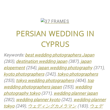
PERSIAN WEDDING IN
CYPRUS
Keywords:
best wedding photographers Japan
(283),
destination wedding japan
(387),
japan
elopement
(254),
japan wedding photography
(371),
kyoto photographers
(242),
tokyo photographers
(253),
tokyo wedding photographers
(404),
top
wedding photographers japan
(253),
wedding
photography tokyo
(371),
wedding planner japan
(282),
wedding planner kyoto
(242),
wedding planner
tokyo
(249),
ウェディングカメラマン
(183),
ウェデ