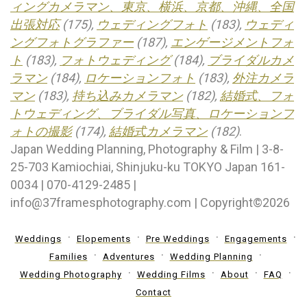
ィングカメラマン、東京、横浜、京都、沖縄、全国
出張対応
(175),
ウェディングフォト
(183),
ウェディ
ングフォトグラファー
(187),
エンゲージメントフォ
ト
(183),
フォトウェディング
(184),
ブライダルカメ
ラマン
(184),
ロケーションフォト
(183),
外注カメラ
マン
(183),
持ち込みカメラマン
(182),
結婚式、フォ
トウェディング、ブライダル写真、ロケーションフ
ォトの撮影
(174),
結婚式カメラマン
(182)
.
Japan Wedding Planning, Photography & Film | 3-8-
25-703 Kamiochiai, Shinjuku-ku TOKYO Japan 161-
0034 | 070-4129-2485 |
info@37framesphotography.com | Copyright©2026
Weddings
Elopements
Pre Weddings
Engagements
Families
Adventures
Wedding Planning
Wedding Photography
Wedding Films
About
FAQ
Contact