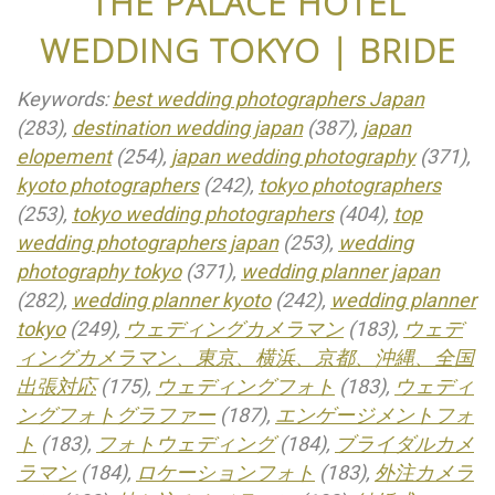
THE PALACE HOTEL
WEDDING TOKYO | BRIDE
Keywords:
best wedding photographers Japan
(283),
destination wedding japan
(387),
japan
elopement
(254),
japan wedding photography
(371),
kyoto photographers
(242),
tokyo photographers
(253),
tokyo wedding photographers
(404),
top
wedding photographers japan
(253),
wedding
photography tokyo
(371),
wedding planner japan
(282),
wedding planner kyoto
(242),
wedding planner
tokyo
(249),
ウェディングカメラマン
(183),
ウェデ
ィングカメラマン、東京、横浜、京都、沖縄、全国
出張対応
(175),
ウェディングフォト
(183),
ウェディ
ングフォトグラファー
(187),
エンゲージメントフォ
ト
(183),
フォトウェディング
(184),
ブライダルカメ
ラマン
(184),
ロケーションフォト
(183),
外注カメラ