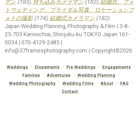
マン
(183),
持ち込みカメラマン
(182),
結婚式、フォ
トウェディング、ブライダル写真、ロケーションフ
ォトの撮影
(174),
結婚式カメラマン
(182)
.
Japan Wedding Planning, Photography & Film | 3-8-
25-703 Kamiochiai, Shinjuku-ku TOKYO Japan 161-
0034 | 070-4129-2485 |
info@37framesphotography.com | Copyright©2026
Weddings
Elopements
Pre Weddings
Engagements
Families
Adventures
Wedding Planning
Wedding Photography
Wedding Films
About
FAQ
Contact