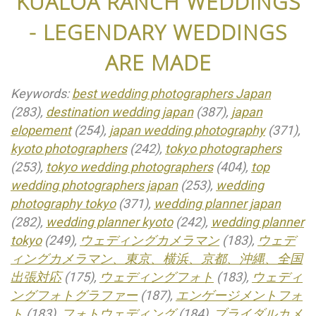
KUALOA RANCH WEDDINGS
- LEGENDARY WEDDINGS
ARE MADE
Keywords:
best wedding photographers Japan
(283),
destination wedding japan
(387),
japan
elopement
(254),
japan wedding photography
(371),
kyoto photographers
(242),
tokyo photographers
(253),
tokyo wedding photographers
(404),
top
wedding photographers japan
(253),
wedding
photography tokyo
(371),
wedding planner japan
(282),
wedding planner kyoto
(242),
wedding planner
tokyo
(249),
ウェディングカメラマン
(183),
ウェデ
ィングカメラマン、東京、横浜、京都、沖縄、全国
出張対応
(175),
ウェディングフォト
(183),
ウェディ
ングフォトグラファー
(187),
エンゲージメントフォ
ト
(183),
フォトウェディング
(184),
ブライダルカメ