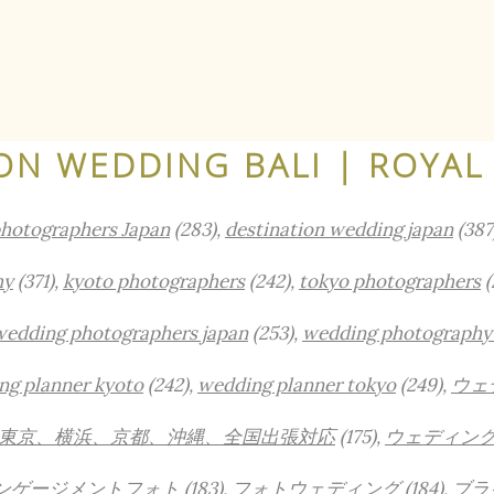
ON WEDDING BALI | ROYAL
photographers Japan
(283),
destination wedding japan
(387
hy
(371),
kyoto photographers
(242),
tokyo photographers
(
wedding photographers japan
(253),
wedding photography
ng planner kyoto
(242),
wedding planner tokyo
(249),
ウェ
東京、横浜、京都、沖縄、全国出張対応
(175),
ウェディン
ンゲージメントフォト
(183),
フォトウェディング
(184),
ブラ