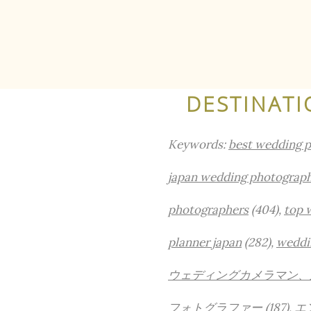
DESTINATI
Keywords:
best wedding 
japan wedding photograp
photographers
(404),
top 
planner japan
(282),
weddi
ウェディングカメラマン、
フォトグラファー
(187),
エ