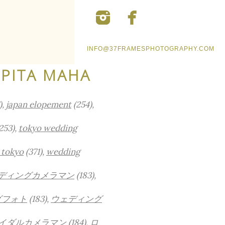
INFO@37FRAMESPHOTOGRAPHY.COM
 PITA MAHA
),
japan elopement
(254),
253),
tokyo wedding
 tokyo
(371),
wedding
ディングカメラマン
(183),
グフォト
(183),
ウェディング
イダルカメラマン
(184),
ロ