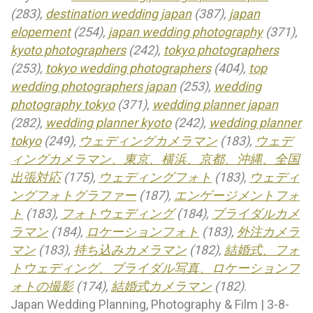
(283),
destination wedding japan
(387),
japan
elopement
(254),
japan wedding photography
(371),
kyoto photographers
(242),
tokyo photographers
(253),
tokyo wedding photographers
(404),
top
wedding photographers japan
(253),
wedding
photography tokyo
(371),
wedding planner japan
(282),
wedding planner kyoto
(242),
wedding planner
tokyo
(249),
ウェディングカメラマン
(183),
ウェデ
ィングカメラマン、東京、横浜、京都、沖縄、全国
出張対応
(175),
ウェディングフォト
(183),
ウェディ
ングフォトグラファー
(187),
エンゲージメントフォ
ト
(183),
フォトウェディング
(184),
ブライダルカメ
ラマン
(184),
ロケーションフォト
(183),
外注カメラ
マン
(183),
持ち込みカメラマン
(182),
結婚式、フォ
トウェディング、ブライダル写真、ロケーションフ
ォトの撮影
(174),
結婚式カメラマン
(182)
.
Japan Wedding Planning, Photography & Film | 3-8-