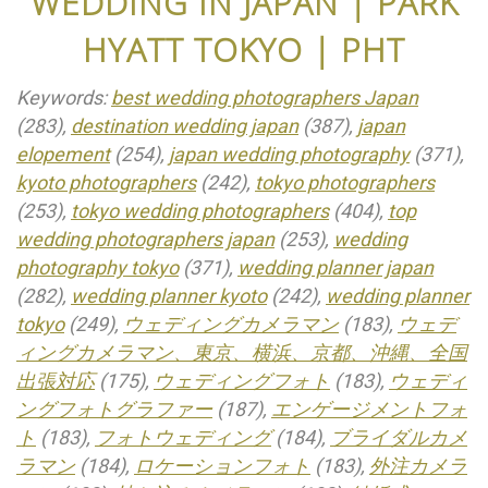
WEDDING IN JAPAN | PARK
HYATT TOKYO | PHT
Keywords:
best wedding photographers Japan
(283),
destination wedding japan
(387),
japan
elopement
(254),
japan wedding photography
(371),
kyoto photographers
(242),
tokyo photographers
(253),
tokyo wedding photographers
(404),
top
wedding photographers japan
(253),
wedding
photography tokyo
(371),
wedding planner japan
(282),
wedding planner kyoto
(242),
wedding planner
tokyo
(249),
ウェディングカメラマン
(183),
ウェデ
ィングカメラマン、東京、横浜、京都、沖縄、全国
出張対応
(175),
ウェディングフォト
(183),
ウェディ
ングフォトグラファー
(187),
エンゲージメントフォ
ト
(183),
フォトウェディング
(184),
ブライダルカメ
ラマン
(184),
ロケーションフォト
(183),
外注カメラ