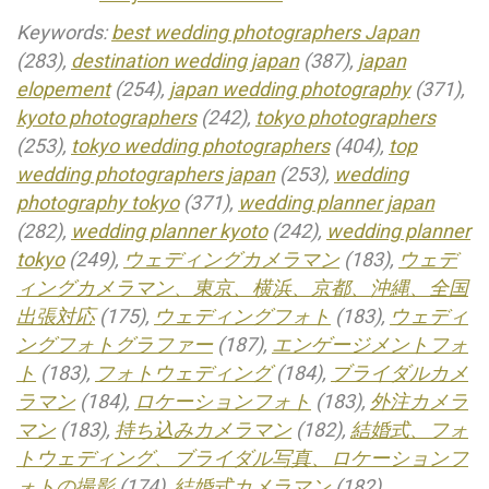
Keywords:
best wedding photographers Japan
(283),
destination wedding japan
(387),
japan
elopement
(254),
japan wedding photography
(371),
kyoto photographers
(242),
tokyo photographers
(253),
tokyo wedding photographers
(404),
top
wedding photographers japan
(253),
wedding
photography tokyo
(371),
wedding planner japan
(282),
wedding planner kyoto
(242),
wedding planner
tokyo
(249),
ウェディングカメラマン
(183),
ウェデ
ィングカメラマン、東京、横浜、京都、沖縄、全国
出張対応
(175),
ウェディングフォト
(183),
ウェディ
ングフォトグラファー
(187),
エンゲージメントフォ
ト
(183),
フォトウェディング
(184),
ブライダルカメ
ラマン
(184),
ロケーションフォト
(183),
外注カメラ
マン
(183),
持ち込みカメラマン
(182),
結婚式、フォ
トウェディング、ブライダル写真、ロケーションフ
ォトの撮影
(174),
結婚式カメラマン
(182)
.