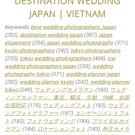
DESTINATION WEDDING
JAPAN | VIETNAM
Keywords:
best wedding photographers Japan
(283),
destination wedding japan
(387),
japan
elopement
(254),
japan wedding photography
(371),
kyoto photographers
(242),
tokyo photographers
(253),
tokyo wedding photographers
(404),
top
wedding photographers japan
(253),
wedding
photography tokyo
(371),
wedding planner japan
(282),
wedding planner kyoto
(242),
wedding planner
tokyo
(249),
ウェディングカメラマン
(183),
ウェデ
ィングカメラマン、東京、横浜、京都、沖縄、全国
出張対応
(175),
ウェディングフォト
(183),
ウェディ
ングフォトグラファー
(187),
エンゲージメントフォ
ト
(183),
フォトウェディング
(184),
ブライダルカメ
ラマン
(184),
ロケーションフォト
(183),
外注カメラ