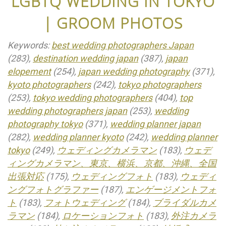
LGBTQ WEDDING IN TOKYO
| GROOM PHOTOS
Keywords:
best wedding photographers Japan
(283),
destination wedding japan
(387),
japan
elopement
(254),
japan wedding photography
(371),
kyoto photographers
(242),
tokyo photographers
(253),
tokyo wedding photographers
(404),
top
wedding photographers japan
(253),
wedding
photography tokyo
(371),
wedding planner japan
(282),
wedding planner kyoto
(242),
wedding planner
tokyo
(249),
ウェディングカメラマン
(183),
ウェデ
ィングカメラマン、東京、横浜、京都、沖縄、全国
出張対応
(175),
ウェディングフォト
(183),
ウェディ
ングフォトグラファー
(187),
エンゲージメントフォ
ト
(183),
フォトウェディング
(184),
ブライダルカメ
ラマン
(184),
ロケーションフォト
(183),
外注カメラ