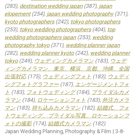
(283),
destination wedding japan
(387),
japan
elopement
(254),
japan wedding photography
(371),
kyoto photographers
(242),
tokyo photographers
(253),
tokyo wedding photographers
(404),
top
wedding photographers japan
(253),
wedding
photography tokyo
(371),
wedding planner japan
(282),
wedding planner kyoto
(242),
wedding planner
tokyo
(249),
ウェディングカメラマン
(183),
ウェデ
ィングカメラマン、東京、横浜、京都、沖縄、全国
出張対応
(175),
ウェディングフォト
(183),
ウェディ
ングフォトグラファー
(187),
エンゲージメントフォ
ト
(183),
フォトウェディング
(184),
ブライダルカメ
ラマン
(184),
ロケーションフォト
(183),
外注カメラ
マン
(183),
持ち込みカメラマン
(182),
結婚式、フォ
トウェディング、ブライダル写真、ロケーションフ
ォトの撮影
(174),
結婚式カメラマン
(182)
.
Japan Wedding Planning, Photography & Film | 3-8-