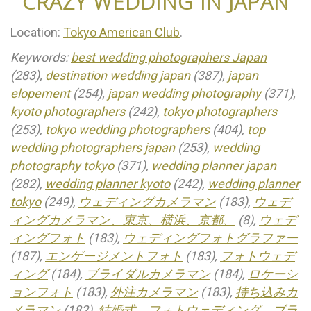
CRAZY WEDDING IN JAPAN
Location:
Tokyo American Club
.
Keywords:
best wedding photographers Japan
(283),
destination wedding japan
(387),
japan
elopement
(254),
japan wedding photography
(371),
kyoto photographers
(242),
tokyo photographers
(253),
tokyo wedding photographers
(404),
top
wedding photographers japan
(253),
wedding
photography tokyo
(371),
wedding planner japan
(282),
wedding planner kyoto
(242),
wedding planner
tokyo
(249),
ウェディングカメラマン
(183),
ウェデ
ィングカメラマン、東京、横浜、京都、
(8),
ウェデ
ィングフォト
(183),
ウェディングフォトグラファー
(187),
エンゲージメントフォト
(183),
フォトウェデ
ィング
(184),
ブライダルカメラマン
(184),
ロケーシ
ョンフォト
(183),
外注カメラマン
(183),
持ち込みカ
メラマン
(182),
結婚式、フォトウェディング、ブラ