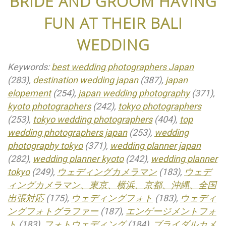
BRIDE AND GROOM HAVING
FUN AT THEIR BALI
WEDDING
Keywords:
best wedding photographers Japan
(283),
destination wedding japan
(387),
japan
elopement
(254),
japan wedding photography
(371),
kyoto photographers
(242),
tokyo photographers
(253),
tokyo wedding photographers
(404),
top
wedding photographers japan
(253),
wedding
photography tokyo
(371),
wedding planner japan
(282),
wedding planner kyoto
(242),
wedding planner
tokyo
(249),
ウェディングカメラマン
(183),
ウェデ
ィングカメラマン、東京、横浜、京都、沖縄、全国
出張対応
(175),
ウェディングフォト
(183),
ウェディ
ングフォトグラファー
(187),
エンゲージメントフォ
ト
(183),
フォトウェディング
(184),
ブライダルカメ