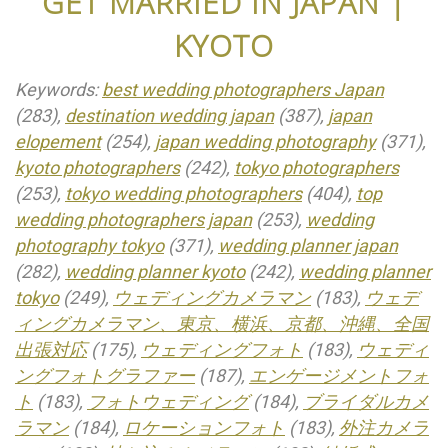
GET MARRIED IN JAPAN |
KYOTO
Keywords:
best wedding photographers Japan
(283),
destination wedding japan
(387),
japan
elopement
(254),
japan wedding photography
(371),
kyoto photographers
(242),
tokyo photographers
(253),
tokyo wedding photographers
(404),
top
wedding photographers japan
(253),
wedding
photography tokyo
(371),
wedding planner japan
(282),
wedding planner kyoto
(242),
wedding planner
tokyo
(249),
ウェディングカメラマン
(183),
ウェデ
ィングカメラマン、東京、横浜、京都、沖縄、全国
出張対応
(175),
ウェディングフォト
(183),
ウェディ
ングフォトグラファー
(187),
エンゲージメントフォ
ト
(183),
フォトウェディング
(184),
ブライダルカメ
ラマン
(184),
ロケーションフォト
(183),
外注カメラ