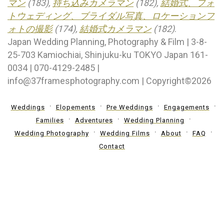
マン
(183),
持ち込みカメラマン
(182),
結婚式、フォ
トウェディング、ブライダル写真、ロケーションフ
ォトの撮影
(174),
結婚式カメラマン
(182)
.
Japan Wedding Planning, Photography & Film | 3-8-
25-703 Kamiochiai, Shinjuku-ku TOKYO Japan 161-
0034 | 070-4129-2485 |
info@37framesphotography.com | Copyright©2026
Weddings
Elopements
Pre Weddings
Engagements
Families
Adventures
Wedding Planning
Wedding Photography
Wedding Films
About
FAQ
Contact