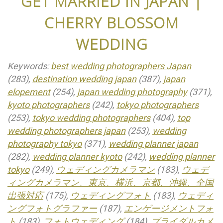
GET MARRIED IN JAPAN |
CHERRY BLOSSOM
WEDDING
Keywords:
best wedding photographers Japan
(283),
destination wedding japan
(387),
japan
elopement
(254),
japan wedding photography
(371),
kyoto photographers
(242),
tokyo photographers
(253),
tokyo wedding photographers
(404),
top
wedding photographers japan
(253),
wedding
photography tokyo
(371),
wedding planner japan
(282),
wedding planner kyoto
(242),
wedding planner
tokyo
(249),
ウェディングカメラマン
(183),
ウェデ
ィングカメラマン、東京、横浜、京都、沖縄、全国
出張対応
(175),
ウェディングフォト
(183),
ウェディ
ングフォトグラファー
(187),
エンゲージメントフォ
ト
(183),
フォトウェディング
(184),
ブライダルカメ