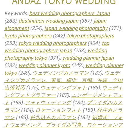
ANDAZ TOKYO WEDDING
Keywords:
best wedding photographers Japan
(283),
destination wedding japan
(387),
japan
elopement
(254),
japan wedding photography
(371),
kyoto photographers
(242),
tokyo photographers
(253),
tokyo wedding photographers
(404),
top
wedding photographers japan
(253),
wedding
photography tokyo
(371),
wedding planner japan
(282),
wedding planner kyoto
(242),
wedding planner
tokyo
(249),
ウェディングカメラマン
(183),
ウェデ
ィングカメラマン、東京、横浜、京都、沖縄、全国
出張対応
(175),
ウェディングフォト
(183),
ウェディ
ングフォトグラファー
(187),
エンゲージメントフォ
ト
(183),
フォトウェディング
(184),
ブライダルカメ
ラマン
(184),
ロケーションフォト
(183),
外注カメラ
マン
(183),
持ち込みカメラマン
(182),
結婚式、フォ
トウェディング、ブライダル写真、ロケーションフ